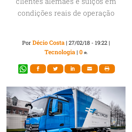
clientes alemães e suíços em
condições reais de operação
Décio Costa
Por
|
27/02/18 - 19:22
|
Tecnologia
0
|
W
h
at
s
A
p
p