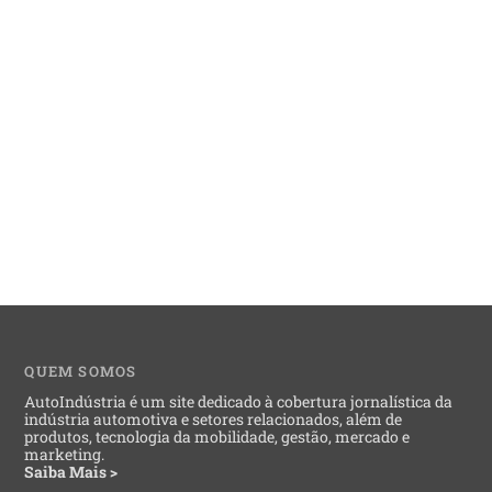
QUEM SOMOS
AutoIndústria é um site dedicado à cobertura jornalística da
indústria automotiva e setores relacionados, além de
produtos, tecnologia da mobilidade, gestão, mercado e
marketing.
Saiba Mais >