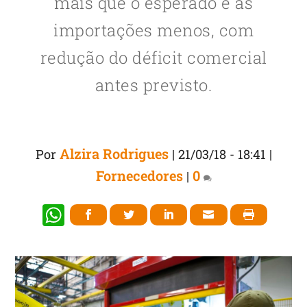
mais que o esperado e as
importações menos, com
redução do déficit comercial
antes previsto.
Alzira Rodrigues
Por
|
21/03/18 - 18:41
|
Fornecedores
0
|
W
h
at
s
A