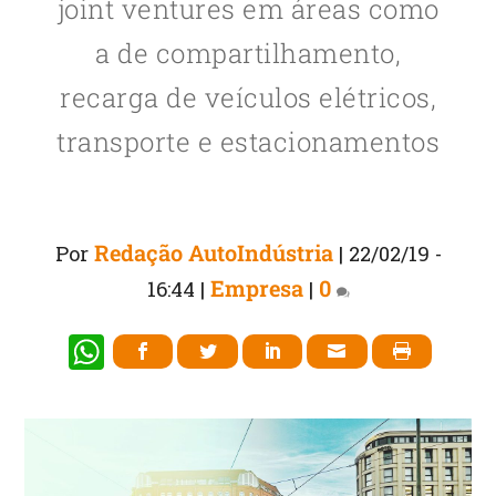
joint ventures em áreas como
a de compartilhamento,
recarga de veículos elétricos,
transporte e estacionamentos
Redação AutoIndústria
Por
|
22/02/19 -
Empresa
0
16:44
|
|
W
h
at
s
A