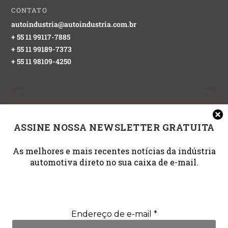
CONTATO
autoindustria@autoindustria.com.br
+ 55 11 99117-7885
+ 55 11 99189-7373
+ 55 11 98109-4250
ASSINE NOSSA NEWSLETTER GRATUITA
Gerenciar Consentimento de
Cookies
NEWSLETTER GRATUITA
As melhores e mais recentes notícias da indústria
Para fornecer as melhores experiências, usamos tecnologias como
automotiva direto no sua caixa de e-mail.
cookies para armazenar e/ou acessar informações do dispositivo. O
Email
*
consentimento para essas tecnologias nos permitirá processar dados
como comportamento de navegação ou IDs exclusivos neste site. Não
consentir ou retirar o consentimento pode afetar negativamente certos
recursos e funções.
Endereço de e-mail
*