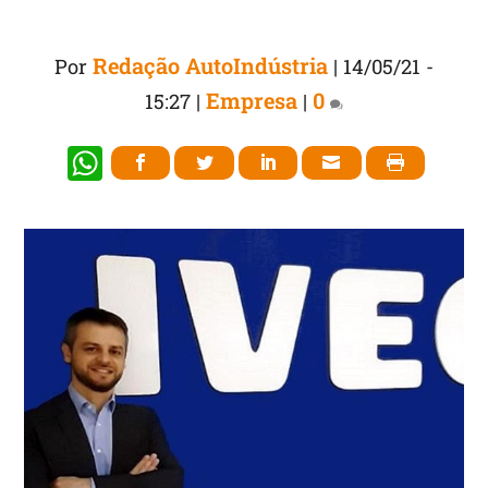
Redação AutoIndústria
Por
|
14/05/21 -
Empresa
0
15:27
|
|
W
h
at
s
A
p
p