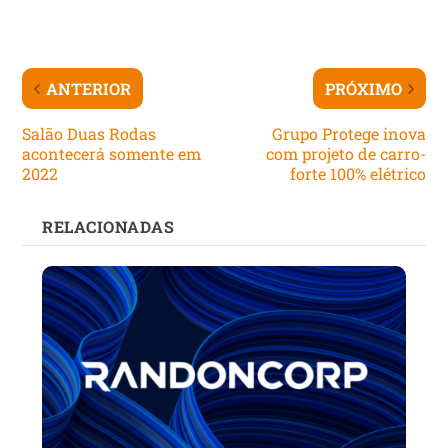
ANTERIOR
PRÓXIMO
Salão Duas Rodas
Grupo Protege inova
acontecerá somente em
com projeto de carro-
2022
forte 100% elétrico
RELACIONADAS