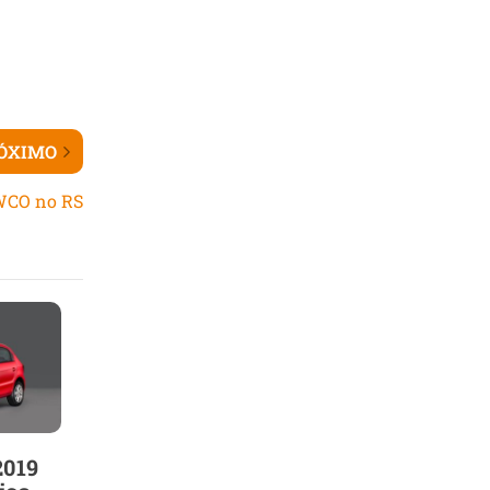
ÓXIMO
WCO no RS
2019