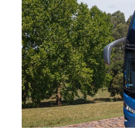
A
p
p