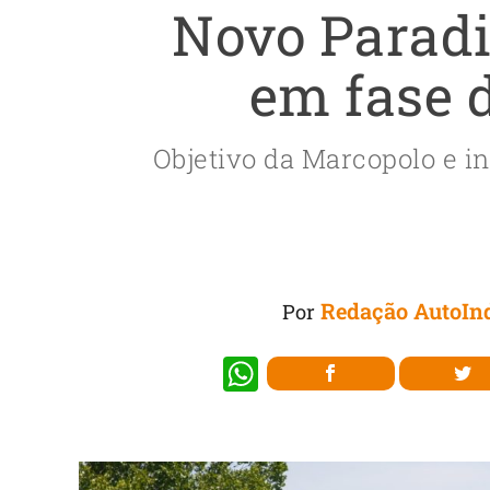
Novo Paradi
em fase 
Objetivo da Marcopolo e i
Redação AutoInd
Por
W
h
at
s