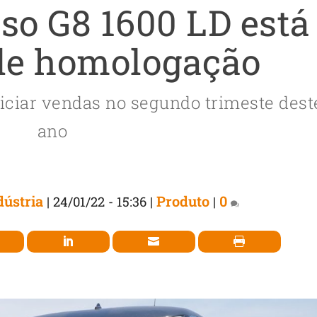
so G8 1600 LD está
de homologação
niciar vendas no segundo trimeste dest
ano
ústria
Produto
0
|
24/01/22 - 15:36
|
|