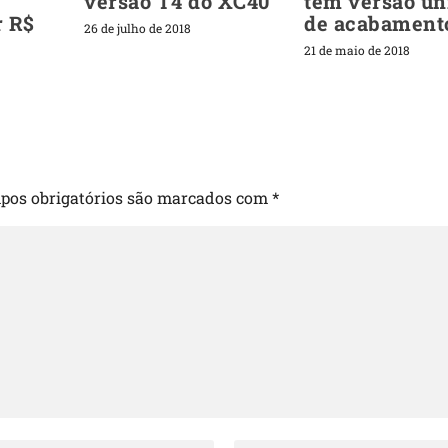
versão T4 do XC40
têm versão ún
r R$
de acabament
26 de julho de 2018
21 de maio de 2018
pos obrigatórios são marcados com
*