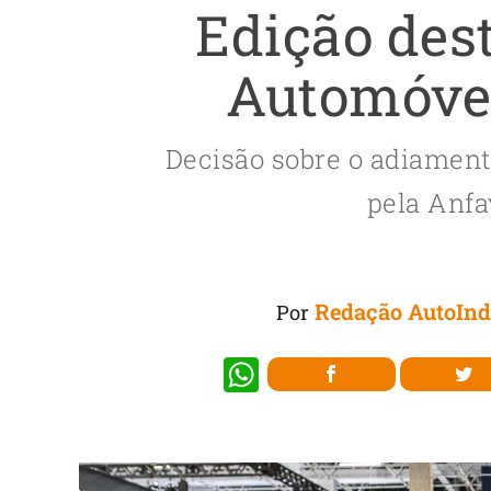
Edição des
Automóvel
Decisão sobre o adiamento
pela Anfa
Redação AutoInd
Por
W
h
at
s