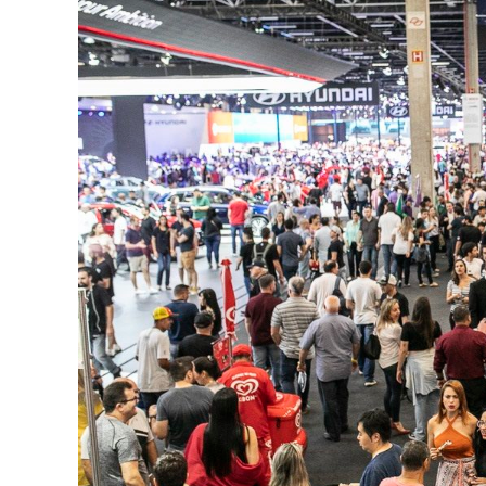
A
p
p