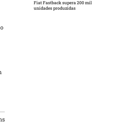
Fiat Fastback supera 200 mil
unidades produzidas
do
m
ns