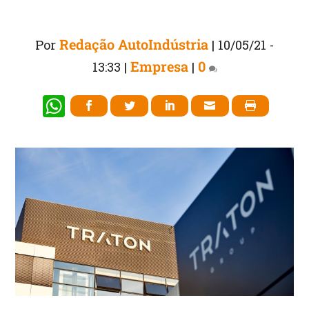
Redação AutoIndústria
Por
|
10/05/21 -
Empresa
0
13:33
|
|
W
h
at
s
A
p
p