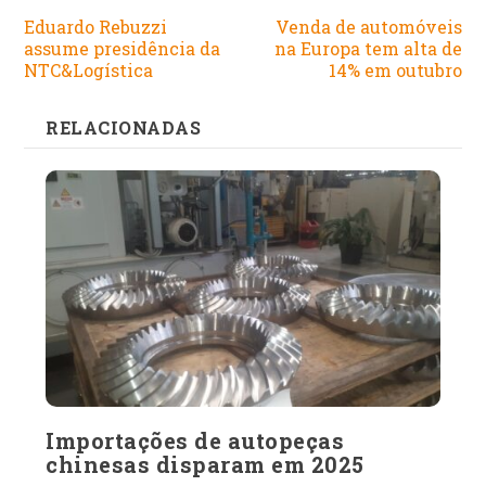
Eduardo Rebuzzi
Venda de automóveis
assume presidência da
na Europa tem alta de
NTC&Logística
14% em outubro
RELACIONADAS
Importações de autopeças
chinesas disparam em 2025