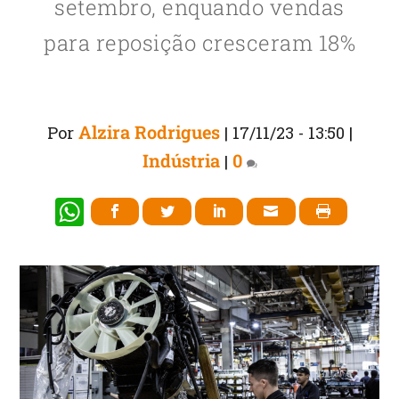
setembro, enquando vendas
para reposição cresceram 18%
Alzira Rodrigues
Por
|
17/11/23 - 13:50
|
Indústria
0
|
W
h
at
s
A
p
p